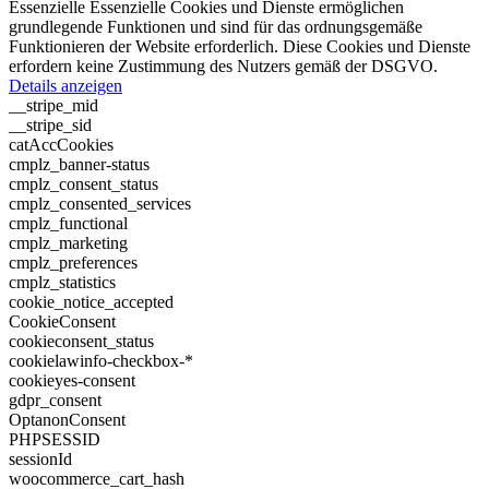
Essenzielle
Essenzielle Cookies und Dienste ermöglichen
grundlegende Funktionen und sind für das ordnungsgemäße
Funktionieren der Website erforderlich. Diese Cookies und Dienste
erfordern keine Zustimmung des Nutzers gemäß der DSGVO.
Details anzeigen
__stripe_mid
__stripe_sid
catAccCookies
cmplz_banner-status
cmplz_consent_status
cmplz_consented_services
cmplz_functional
cmplz_marketing
cmplz_preferences
cmplz_statistics
cookie_notice_accepted
CookieConsent
cookieconsent_status
cookielawinfo-checkbox-*
cookieyes-consent
gdpr_consent
OptanonConsent
PHPSESSID
sessionId
woocommerce_cart_hash