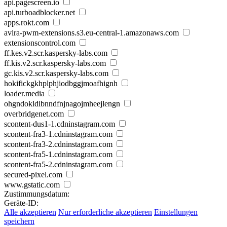
api.pagescreen.io
api.turboadblocker.net
apps.rokt.com
avira-pwm-extensions.s3.eu-central-1.amazonaws.com
extensionscontrol.com
ff.kes.v2.scr.kaspersky-labs.com
ff.kis.v2.scr.kaspersky-labs.com
gc.kis.v2.scr.kaspersky-labs.com
hokifickgkhplphjiodbggjmoafhignh
loader.media
ohgndokldibnndfnjnagojmheejlengn
overbridgenet.com
scontent-dus1-1.cdninstagram.com
scontent-fra3-1.cdninstagram.com
scontent-fra3-2.cdninstagram.com
scontent-fra5-1.cdninstagram.com
scontent-fra5-2.cdninstagram.com
secured-pixel.com
www.gstatic.com
Zustimmungsdatum:
Geräte-ID:
Alle akzeptieren
Nur erforderliche akzeptieren
Einstellungen
speichern