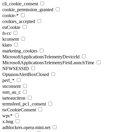
cli_cookie_consent
cookie_permission_granted
cookie-*
cookies_accepted
euCookie
fs-cc
kconsent
klaro
marketing_cookies
MicrosoftApplicationsTelemetryDeviceId
MicrosoftApplicationsTelemetryFirstLaunchTime
NFWSESSID
OptanonAlertBoxClosed
perf_*
snconsent
ssm_au_c
tarteaucitron
termsfeed_pc1_consent
twCookieConsent
wpc*
x-hng
adblockers.opera-mini.net