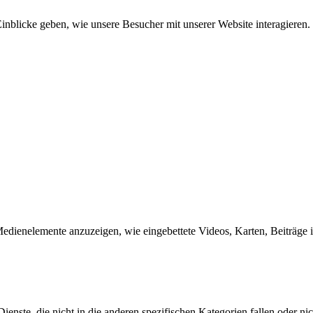
inblicke geben, wie unsere Besucher mit unserer Website interagieren.
edienelemente anzuzeigen, wie eingebettete Videos, Karten, Beiträge 
nste, die nicht in die anderen spezifischen Kategorien fallen oder nic