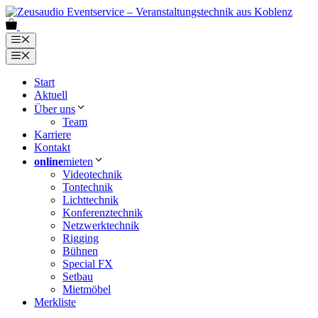
Zum
Inhalt
0
springen
Menü
Menü
Start
Aktuell
Über uns
Team
Karriere
Kontakt
online
mieten
Videotechnik
Tontechnik
Lichttechnik
Konferenztechnik
Netzwerktechnik
Rigging
Bühnen
Special FX
Setbau
Mietmöbel
Merkliste