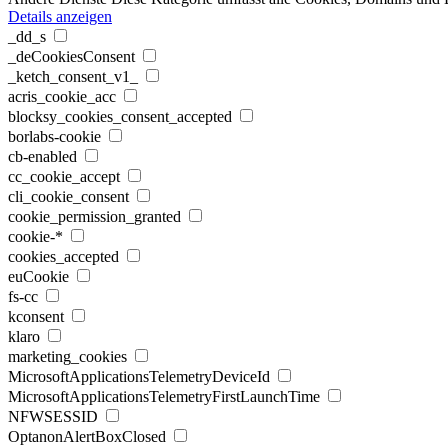
Details anzeigen
_dd_s
_deCookiesConsent
_ketch_consent_v1_
acris_cookie_acc
blocksy_cookies_consent_accepted
borlabs-cookie
cb-enabled
cc_cookie_accept
cli_cookie_consent
cookie_permission_granted
cookie-*
cookies_accepted
euCookie
fs-cc
kconsent
klaro
marketing_cookies
MicrosoftApplicationsTelemetryDeviceId
MicrosoftApplicationsTelemetryFirstLaunchTime
NFWSESSID
OptanonAlertBoxClosed