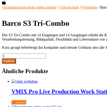
0
Veranstaltungstechnik online mieten
/
Videotechnik
/
Peripherie
/ Bar
Barco S3 Tri-Combo
Der S3 Tri-Combo mit 14 Eingängen und 14 Ausgängen erhöht die Kapa
Verarbeitungsleistung, Bildqualität, Flexibilität und Lebensdauer wi
Kurz gesagt beherbergt das kompakte und robuste Gehäuse also alle Hi
Barco
S3
merken
Tri-
Combo
Ähnliche Produkte
Menge
VMIX Pro Live Production Work Stat
merken