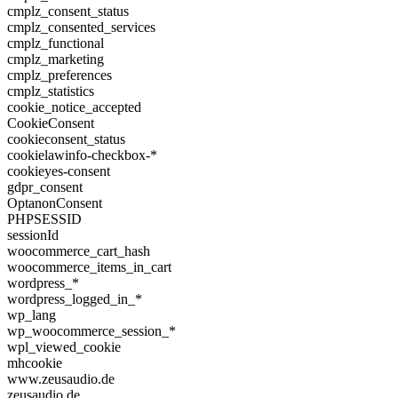
cmplz_consent_status
cmplz_consented_services
cmplz_functional
cmplz_marketing
cmplz_preferences
cmplz_statistics
cookie_notice_accepted
CookieConsent
cookieconsent_status
cookielawinfo-checkbox-*
cookieyes-consent
gdpr_consent
OptanonConsent
PHPSESSID
sessionId
woocommerce_cart_hash
woocommerce_items_in_cart
wordpress_*
wordpress_logged_in_*
wp_lang
wp_woocommerce_session_*
wpl_viewed_cookie
mhcookie
www.zeusaudio.de
zeusaudio.de