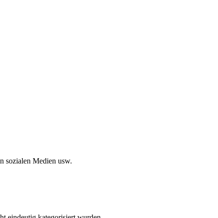
in sozialen Medien usw.
ht eindeutig kategorisiert wurden.