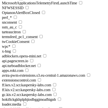
MicrosoftApplicationsTelemetryFirstLaunchTime
NFWSESSID
OptanonAlertBoxClosed
perf_*
snconsent
ssm_au_c
tarteaucitron
termsfeed_pc1_consent
twCookieConsent
wpc*
x-hng
adblockers.opera-mini.net
api.pagescreen.io
api.turboadblocker.net
apps.rokt.com
avira-pwm-extensions.s3.eu-central-1.amazonaws.com
extensionscontrol.com
ff.kes.v2.scr.kaspersky-labs.com
ff.kis.v2.scr.kaspersky-labs.com
gc.kis.v2.scr.kaspersky-labs.com
hokifickgkhplphjiodbggjmoafhignh
loader.media