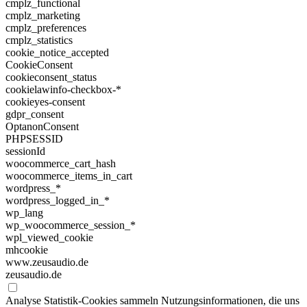
cmplz_functional
cmplz_marketing
cmplz_preferences
cmplz_statistics
cookie_notice_accepted
CookieConsent
cookieconsent_status
cookielawinfo-checkbox-*
cookieyes-consent
gdpr_consent
OptanonConsent
PHPSESSID
sessionId
woocommerce_cart_hash
woocommerce_items_in_cart
wordpress_*
wordpress_logged_in_*
wp_lang
wp_woocommerce_session_*
wpl_viewed_cookie
mhcookie
www.zeusaudio.de
zeusaudio.de
Analyse
Statistik-Cookies sammeln Nutzungsinformationen, die uns