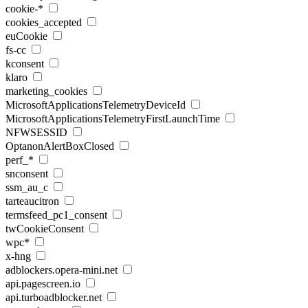
cookie-*
cookies_accepted
euCookie
fs-cc
kconsent
klaro
marketing_cookies
MicrosoftApplicationsTelemetryDeviceId
MicrosoftApplicationsTelemetryFirstLaunchTime
NFWSESSID
OptanonAlertBoxClosed
perf_*
snconsent
ssm_au_c
tarteaucitron
termsfeed_pc1_consent
twCookieConsent
wpc*
x-hng
adblockers.opera-mini.net
api.pagescreen.io
api.turboadblocker.net