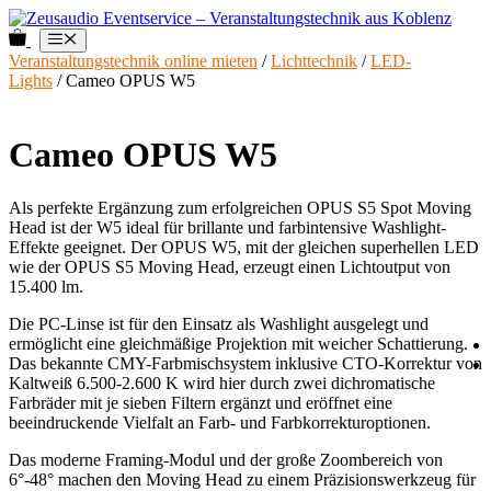
Zum
Inhalt
0
Menü
springen
Veranstaltungstechnik online mieten
/
Lichttechnik
/
LED-
Lights
/ Cameo OPUS W5
Cameo OPUS W5
Als perfekte Ergänzung zum erfolgreichen OPUS S5 Spot Moving
Head ist der W5 ideal für brillante und farbintensive Washlight-
Effekte geeignet. Der OPUS W5, mit der gleichen superhellen LED
wie der OPUS S5 Moving Head, erzeugt einen Lichtoutput von
15.400 lm.
Die PC-Linse ist für den Einsatz als Washlight ausgelegt und
ermöglicht eine gleichmäßige Projektion mit weicher Schattierung.
Das bekannte CMY-Farbmischsystem inklusive CTO-Korrektur von
Kaltweiß 6.500-2.600 K wird hier durch zwei dichromatische
Farbräder mit je sieben Filtern ergänzt und eröffnet eine
beeindruckende Vielfalt an Farb- und Farbkorrekturoptionen.
Das moderne Framing-Modul und der große Zoombereich von
6°-48° machen den Moving Head zu einem Präzisionswerkzeug für