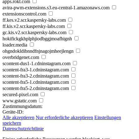
apps.rokt.com
avira-pwm-extensions.s3.eu-central-1.amazonaws.com
extensionscontrol.com
ff.kes.v2.scr.kaspersky-labs.com
ff.kis.v2.scr.kaspersky-labs.com
gc.kis.v2.scr.kaspersky-labs.com
hokifickgkhplphjiodbggjmoafhignh
loader.media
ohgndokldibnndfnjnagojmheejlengn
overbridgenet.com
scontent-dus1-1.cdninstagram.com
scontent-fra3-1.cdninstagram.com
scontent-fra3-2.cdninstagram.com
scontent-fra5-1.cdninstagram.com
scontent-fra5-2.cdninstagram.com
secured-pixel.com
www.gstatic.com
Zustimmungsdatum:
Geräte-ID:
Alle akzeptieren
Nur erforderliche akzeptieren
Einstellungen
speichern
Datenschutzrichtlinie