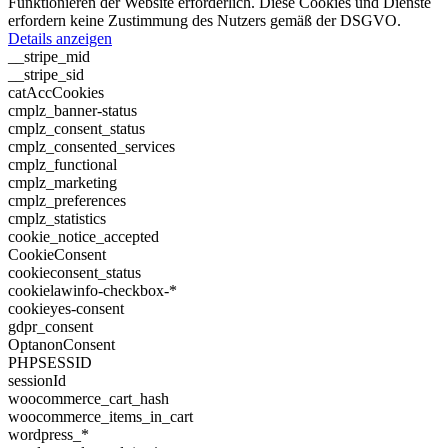
Funktionieren der Website erforderlich. Diese Cookies und Dienste
erfordern keine Zustimmung des Nutzers gemäß der DSGVO.
Details anzeigen
__stripe_mid
__stripe_sid
catAccCookies
cmplz_banner-status
cmplz_consent_status
cmplz_consented_services
cmplz_functional
cmplz_marketing
cmplz_preferences
cmplz_statistics
cookie_notice_accepted
CookieConsent
cookieconsent_status
cookielawinfo-checkbox-*
cookieyes-consent
gdpr_consent
OptanonConsent
PHPSESSID
sessionId
woocommerce_cart_hash
woocommerce_items_in_cart
wordpress_*