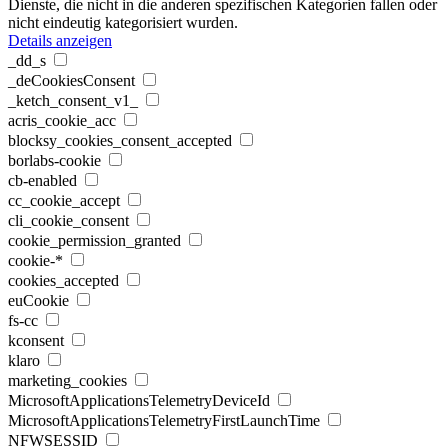
Dienste, die nicht in die anderen spezifischen Kategorien fallen oder
nicht eindeutig kategorisiert wurden.
Details anzeigen
_dd_s
_deCookiesConsent
_ketch_consent_v1_
acris_cookie_acc
blocksy_cookies_consent_accepted
borlabs-cookie
cb-enabled
cc_cookie_accept
cli_cookie_consent
cookie_permission_granted
cookie-*
cookies_accepted
euCookie
fs-cc
kconsent
klaro
marketing_cookies
MicrosoftApplicationsTelemetryDeviceId
MicrosoftApplicationsTelemetryFirstLaunchTime
NFWSESSID