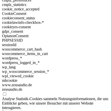
cmplz_preferences
cmplz_statistics
cookie_notice_accepted
CookieConsent
cookieconsent_status
cookielawinfo-checkbox-*
cookieyes-consent
gdpr_consent
OptanonConsent
PHPSESSID
sessionId
woocommerce_cart_hash
woocommerce_items_in_cart
wordpress_*
wordpress_logged_in_*
wp_lang
wp_woocommerce_session_*
wpl_viewed_cookie
mhcookie
www.zeusaudio.de
zeusaudio.de
Analyse
Statistik-Cookies sammeln Nutzungsinformationen, die uns
Einblicke geben, wie unsere Besucher mit unserer Website
interagieren.