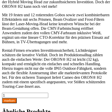
der Hybrid Moving Head zur zukunftssicheren Investition. Doch der
ORON® H2 kann noch viel mehr!
Mit 19 festen und 12 rotierenden Gobos sowie zwei kombinierbaren
Effekträdern mit sechs Prismen, Beam Ovalizer und Frost-Filtern
lässt der Laser-Moving-Head keine kreativen Wünsche bei der
Beam-Gestaltung offen. Die CMY-Farbmischung eröffnet
Anwendern zudem den vollen CMY-Farbraum inklusive Weiß,
ergänzt um eine lineare CTO-Korrektur für den präzisen Einsatz auf
Bühnen, in TV-Übertragungen und mehr.
Rental-Firmen erwarten Investitionssicherheit, Lichtdesigner
schätzen die kreative Vielfalt. Doch im Produktionsalltag zählen
auch die einfachen Werte: Der ORON® H2 ist leicht (32 kg),
kompakt und ermöglicht ein einfaches und schnelles Handling.
Hierzu tragen nicht nur die volle IP65 Outdoor-Fähigkeit, sondern
auch die flexible Ansteuerung über alle marktrelevanten Protokolle
bei. Für den sicheren Transport liefert Cameo den ORON® H2
zudem mit einem spezifisch angepassten, vor Stößen schützenden
Touring-Case-Insert aus.
Cameo
ORON
merken
H2
Menge
Ähnliche Produkte