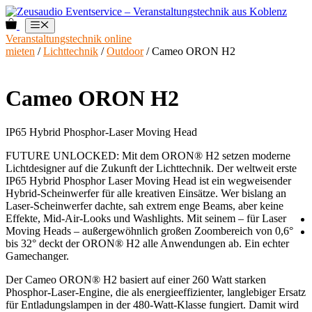
Zum
Inhalt
0
Menü
springen
Veranstaltungstechnik online
mieten
/
Lichttechnik
/
Outdoor
/ Cameo ORON H2
Cameo ORON H2
IP65 Hybrid Phosphor-Laser Moving Head
FUTURE UNLOCKED: Mit dem ORON® H2 setzen moderne
Lichtdesigner auf die Zukunft der Lichttechnik. Der weltweit erste
IP65 Hybrid Phosphor Laser Moving Head ist ein wegweisender
Hybrid-Scheinwerfer für alle kreativen Einsätze. Wer bislang an
Laser-Scheinwerfer dachte, sah extrem enge Beams, aber keine
Effekte, Mid-Air-Looks und Washlights. Mit seinem – für Laser
Moving Heads – außergewöhnlich großen Zoombereich von 0,6°
bis 32° deckt der ORON® H2 alle Anwendungen ab. Ein echter
Gamechanger.
Der Cameo ORON® H2 basiert auf einer 260 Watt starken
Phosphor-Laser-Engine, die als energieeffizienter, langlebiger Ersatz
für Entladungslampen in der 480-Watt-Klasse fungiert. Damit wird