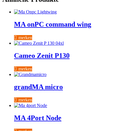
MA onPC command wing
merken
Cameo Zenit P130
merken
grandMA micro
merken
MA 4Port Node