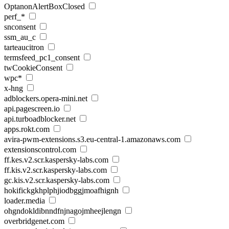
OptanonAlertBoxClosed
perf_*
snconsent
ssm_au_c
tarteaucitron
termsfeed_pc1_consent
twCookieConsent
wpc*
x-hng
adblockers.opera-mini.net
api.pagescreen.io
api.turboadblocker.net
apps.rokt.com
avira-pwm-extensions.s3.eu-central-1.amazonaws.com
extensionscontrol.com
ff.kes.v2.scr.kaspersky-labs.com
ff.kis.v2.scr.kaspersky-labs.com
gc.kis.v2.scr.kaspersky-labs.com
hokifickgkhplphjiodbggjmoafhignh
loader.media
ohgndokldibnndfnjnagojmheejlengn
overbridgenet.com