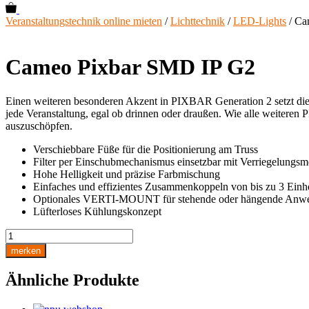
0
Veranstaltungstechnik online mieten
/
Lichttechnik
/
LED-Lights
/ Ca
Cameo Pixbar SMD IP G2
Einen weiteren besonderen Akzent in PIXBAR Generation 2 setzt die 
jede Veranstaltung, egal ob drinnen oder draußen. Wie alle weiter
auszuschöpfen.
Verschiebbare Füße für die Positionierung am Truss
Filter per Einschubmechanismus einsetzbar mit Verriegelungs
Hohe Helligkeit und präzise Farbmischung
Einfaches und effizientes Zusammenkoppeln von bis zu 3 Ei
Optionales VERTI-MOUNT für stehende oder hängende Anw
Lüfterloses Kühlungskonzept
Cameo
Pixbar
merken
SMD
IP
Ähnliche Produkte
G2
Menge