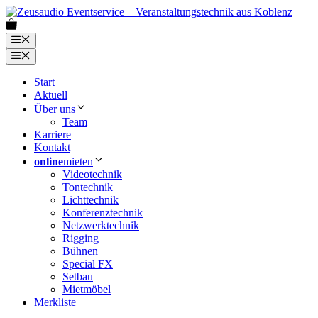
Zum
Inhalt
0
springen
Menü
Menü
Start
Aktuell
Über uns
Team
Karriere
Kontakt
online
mieten
Videotechnik
Tontechnik
Lichttechnik
Konferenztechnik
Netzwerktechnik
Rigging
Bühnen
Special FX
Setbau
Mietmöbel
Merkliste