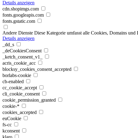
Details anzeigen
cdn.shopimgs.com
fonts.googleapis.com
fonts.gstatic.com
Andere Dienste
Diese Kategorie umfasst alle Cookies, Domains und Die
Details anzeigen
_dd_s
_deCookiesConsent
_ketch_consent_v1_
acris_cookie_acc
blocksy_cookies_consent_accepted
borlabs-cookie
cb-enabled
cc_cookie_accept
cli_cookie_consent
cookie_permission_granted
cookie-*
cookies_accepted
euCookie
fs-cc
kconsent
klaro