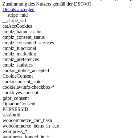
Zustimmung des Nutzers gemäß der DSGVO.
Details anzeigen
__stripe_mid
__stripe_sid
catAccCookies
cmplz_banner-status
cmplz_consent_status
cmplz_consented_services
cmplz_functional
cmplz_marketing
cmplz_preferences
cmplz_statistics
cookie_notice_accepted
CookieConsent
cookieconsent_status
cookielawinfo-checkbox-*
cookieyes-consent
gdpr_consent
OptanonConsent
PHPSESSID
sessionId
woocommerce_cart_hash
woocommerce_items_in_cart
wordpress_*
wordpress_logged_in_*