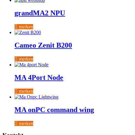
grandMA2 NPU
merken
Cameo Zenit B200
merken
MA 4Port Node
merken
MA onPC command wing
merken