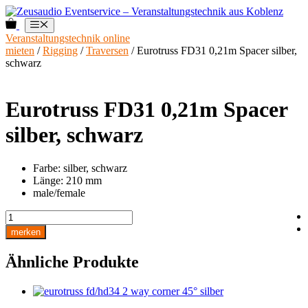
Zum
Inhalt
0
Menü
springen
Veranstaltungstechnik online
mieten
/
Rigging
/
Traversen
/ Eurotruss FD31 0,21m Spacer silber,
schwarz
Eurotruss FD31 0,21m Spacer
silber, schwarz
Farbe: silber, schwarz
Länge: 210 mm
male/female
Eurotruss
FD31
merken
0,21m
Spacer
Ähnliche Produkte
silber,
schwarz
Menge