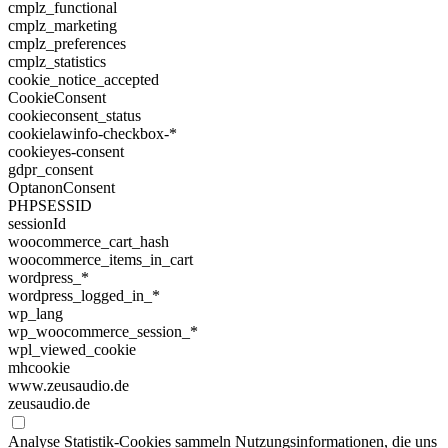
cmplz_functional
cmplz_marketing
cmplz_preferences
cmplz_statistics
cookie_notice_accepted
CookieConsent
cookieconsent_status
cookielawinfo-checkbox-*
cookieyes-consent
gdpr_consent
OptanonConsent
PHPSESSID
sessionId
woocommerce_cart_hash
woocommerce_items_in_cart
wordpress_*
wordpress_logged_in_*
wp_lang
wp_woocommerce_session_*
wpl_viewed_cookie
mhcookie
www.zeusaudio.de
zeusaudio.de
Analyse
Statistik-Cookies sammeln Nutzungsinformationen, die uns