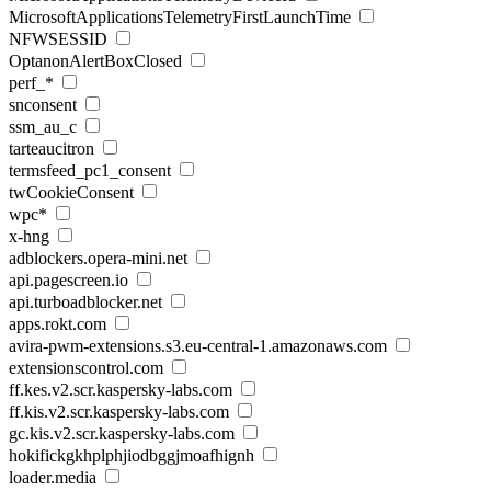
MicrosoftApplicationsTelemetryFirstLaunchTime
NFWSESSID
OptanonAlertBoxClosed
perf_*
snconsent
ssm_au_c
tarteaucitron
termsfeed_pc1_consent
twCookieConsent
wpc*
x-hng
adblockers.opera-mini.net
api.pagescreen.io
api.turboadblocker.net
apps.rokt.com
avira-pwm-extensions.s3.eu-central-1.amazonaws.com
extensionscontrol.com
ff.kes.v2.scr.kaspersky-labs.com
ff.kis.v2.scr.kaspersky-labs.com
gc.kis.v2.scr.kaspersky-labs.com
hokifickgkhplphjiodbggjmoafhignh
loader.media