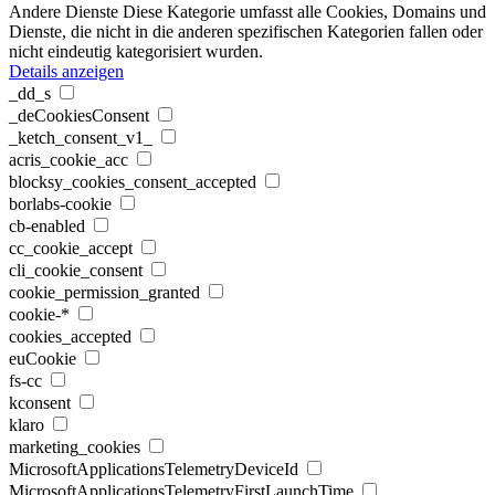
Andere Dienste
Diese Kategorie umfasst alle Cookies, Domains und
Dienste, die nicht in die anderen spezifischen Kategorien fallen oder
nicht eindeutig kategorisiert wurden.
Details anzeigen
_dd_s
_deCookiesConsent
_ketch_consent_v1_
acris_cookie_acc
blocksy_cookies_consent_accepted
borlabs-cookie
cb-enabled
cc_cookie_accept
cli_cookie_consent
cookie_permission_granted
cookie-*
cookies_accepted
euCookie
fs-cc
kconsent
klaro
marketing_cookies
MicrosoftApplicationsTelemetryDeviceId
MicrosoftApplicationsTelemetryFirstLaunchTime