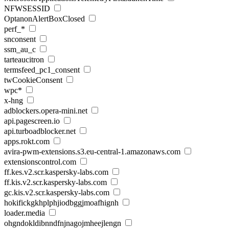
NFWSESSID
OptanonAlertBoxClosed
perf_*
snconsent
ssm_au_c
tarteaucitron
termsfeed_pc1_consent
twCookieConsent
wpc*
x-hng
adblockers.opera-mini.net
api.pagescreen.io
api.turboadblocker.net
apps.rokt.com
avira-pwm-extensions.s3.eu-central-1.amazonaws.com
extensionscontrol.com
ff.kes.v2.scr.kaspersky-labs.com
ff.kis.v2.scr.kaspersky-labs.com
gc.kis.v2.scr.kaspersky-labs.com
hokifickgkhplphjiodbggjmoafhignh
loader.media
ohgndokldibnndfnjnagojmheejlengn