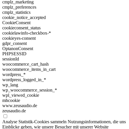
cmplz_marketing
cmplz_preferences
cmplz_statistics
cookie_notice_accepted
CookieConsent
cookieconsent_status
cookielawinfo-checkbox-*
cookieyes-consent
gdpr_consent
OptanonConsent
PHPSESSID
sessionId
woocommerce_cart_hash
woocommerce_items_in_cart
wordpress_*
wordpress_logged_in_*
wp_lang
wp_woocommerce_session_*
wpl_viewed_cookie
mhcookie
www.zeusaudio.de
zeusaudio.de
Analyse
Statistik-Cookies sammeln Nutzungsinformationen, die uns
Einblicke geben, wie unsere Besucher mit unserer Website