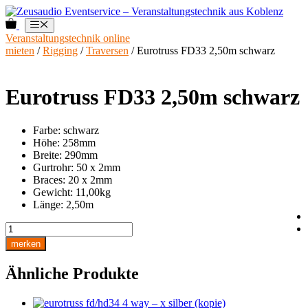
Zum
Inhalt
0
Menü
springen
Veranstaltungstechnik online
mieten
/
Rigging
/
Traversen
/ Eurotruss FD33 2,50m schwarz
Eurotruss FD33 2,50m schwarz
Farbe: schwarz
Höhe: 258mm
Breite: 290mm
Gurtrohr: 50 x 2mm
Braces: 20 x 2mm
Gewicht: 11,00kg
Länge: 2,50m
Eurotruss
FD33
merken
2,50m
schwarz
Ähnliche Produkte
Menge