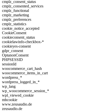
cmplz_consent_status
cmplz_consented_services
cmplz_functional
cmplz_marketing
cmplz_preferences
cmplz_statistics
cookie_notice_accepted
CookieConsent
cookieconsent_status
cookielawinfo-checkbox-*
cookieyes-consent
gdpr_consent
OptanonConsent
PHPSESSID
sessionId
woocommerce_cart_hash
woocommerce_items_in_cart
wordpress_*
wordpress_logged_in_*
wp_lang
wp_woocommerce_session_*
wpl_viewed_cookie
mhcookie
www.zeusaudio.de
zeusaudio.de