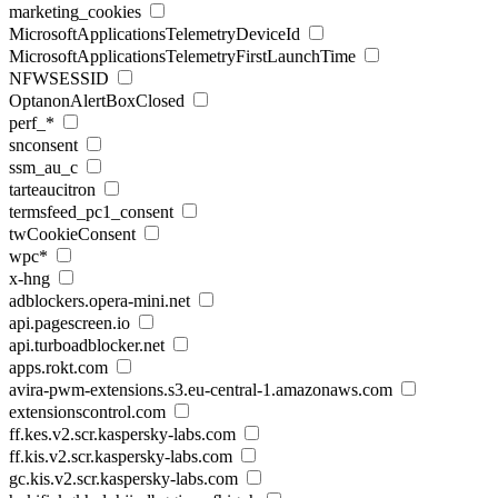
marketing_cookies
MicrosoftApplicationsTelemetryDeviceId
MicrosoftApplicationsTelemetryFirstLaunchTime
NFWSESSID
OptanonAlertBoxClosed
perf_*
snconsent
ssm_au_c
tarteaucitron
termsfeed_pc1_consent
twCookieConsent
wpc*
x-hng
adblockers.opera-mini.net
api.pagescreen.io
api.turboadblocker.net
apps.rokt.com
avira-pwm-extensions.s3.eu-central-1.amazonaws.com
extensionscontrol.com
ff.kes.v2.scr.kaspersky-labs.com
ff.kis.v2.scr.kaspersky-labs.com
gc.kis.v2.scr.kaspersky-labs.com