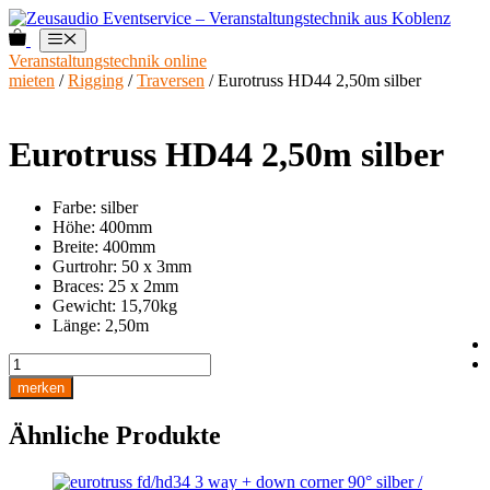
Zum
Inhalt
0
Menü
springen
Veranstaltungstechnik online
mieten
/
Rigging
/
Traversen
/ Eurotruss HD44 2,50m silber
Eurotruss HD44 2,50m silber
Farbe: silber
Höhe: 400mm
Breite: 400mm
Gurtrohr: 50 x 3mm
Braces: 25 x 2mm
Gewicht: 15,70kg
Länge: 2,50m
Eurotruss
HD44
merken
2,50m
silber
Ähnliche Produkte
Menge