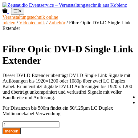
Zum
Inhalt
0
Menü
springen
Veranstaltungstechnik online
mieten
/
Videotechnik
/
Zubehör
/ Fibre Optic DVI-D Single Link
Extender
Fibre Optic DVI-D Single Link
Extender
Dieser DVI-D Extender überträgt DVI-D Single Link Signale mit
Auflösungen bis 1920×1200 oder 1080p über zwei LC Duplex
Kabel. Er unterstützt digitale DVI-D Auflösungen bis 1920 x 1200
und überträgt unkompriniert und verlustfrei Signale mit voller
Bandbreite und Auflösung.
Für Distanzen bis 500m findet ein 50/125µm LC Duplex
Multimodekabel Verwendung.
Fibre
Optic
merken
DVI-