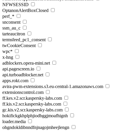
NFWSESSID
OptanonAlertBoxClosed
perf_*
snconsent
ssm_au_c
tarteaucitron
termsfeed_pc1_consent
twCookieConsent
wpc*
x-hng
adblockers.opera-mini.net
api.pagescreen.io
api.turboadblocker.net
apps.rokt.com
avira-pwm-extensions.s3.eu-central-1.amazonaws.com
extensionscontrol.com
ff.kes.v2.scr.kaspersky-labs.com
ff.kis.v2.scr.kaspersky-labs.com
gc.kis.v2.scr.kaspersky-labs.com
hokifickgkhplphjiodbggjmoafhignh
loader.media
ohgndokldibnndfnjnagojmheejlengn