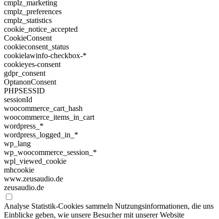
cmplz_marketing
cmplz_preferences
cmplz_statistics
cookie_notice_accepted
CookieConsent
cookieconsent_status
cookielawinfo-checkbox-*
cookieyes-consent
gdpr_consent
OptanonConsent
PHPSESSID
sessionId
woocommerce_cart_hash
woocommerce_items_in_cart
wordpress_*
wordpress_logged_in_*
wp_lang
wp_woocommerce_session_*
wpl_viewed_cookie
mhcookie
www.zeusaudio.de
zeusaudio.de
Analyse
Statistik-Cookies sammeln Nutzungsinformationen, die uns
Einblicke geben, wie unsere Besucher mit unserer Website