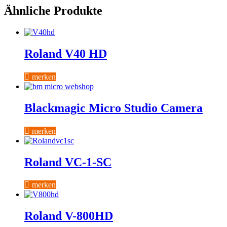
D
Ähnliche Produkte
Single
Link
Extender
Menge
Roland V40 HD
merken
Blackmagic Micro Studio Camera
merken
Roland VC-1-SC
merken
Roland V-800HD