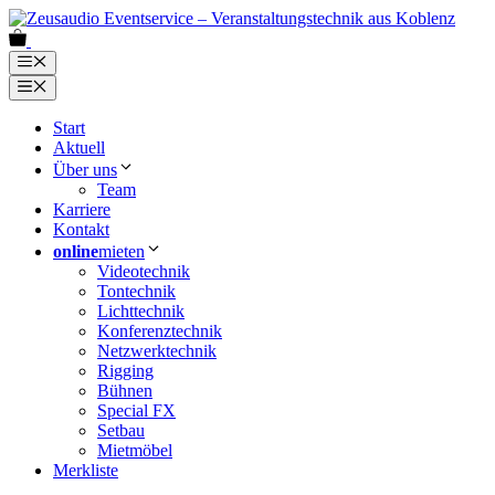
Zum
Inhalt
0
springen
Menü
Menü
Start
Aktuell
Über uns
Team
Karriere
Kontakt
online
mieten
Videotechnik
Tontechnik
Lichttechnik
Konferenztechnik
Netzwerktechnik
Rigging
Bühnen
Special FX
Setbau
Mietmöbel
Merkliste