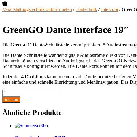
0
Veranstaltungstechnik online mieten
/
Tontechnik
/
Intercom
/ GreenG
GreenGO Dante Interface 19″
Die Green-GO Dante-Schnittstelle verknüpft bis zu 8 Audiostreams
Die Dante-Schnittstelle wandelt digitale Audioströme direkt von Da
Dadurch können verschiedene Audiosignale in das Green-GO-Netzwer
Schnittstelle konfiguriert werden. Die Dante-Ports können mit dem D
Jeder der 4 Dual-Ports kann in einem vollständig benutzerbasierten
eine einfache und schnelle Einrichtung und Menünavigation. Das Dis
GreenGO
Dante
merken
Interface
19"
Ähnliche Produkte
Menge