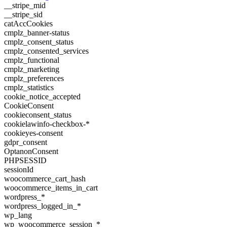
__stripe_mid
__stripe_sid
catAccCookies
cmplz_banner-status
cmplz_consent_status
cmplz_consented_services
cmplz_functional
cmplz_marketing
cmplz_preferences
cmplz_statistics
cookie_notice_accepted
CookieConsent
cookieconsent_status
cookielawinfo-checkbox-*
cookieyes-consent
gdpr_consent
OptanonConsent
PHPSESSID
sessionId
woocommerce_cart_hash
woocommerce_items_in_cart
wordpress_*
wordpress_logged_in_*
wp_lang
wp_woocommerce_session_*