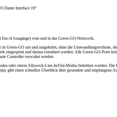
O Dante Interface 19″
 (4 Ein-/4 Ausgänge) vom und in das Green-GO-Netzwerk.
nte in Green-GO um und umgekehrt, ohne die Umwandlungsverluste, die 
k eingespeist und daraus extrahiert werden. Alle Green-GO-Ports kö
ante Controller verwaltet werden.
 Modus oder einem Allzweck-Line-In/Out-Modus betrieben werden. Die D
play gibt einen schnellen Überblick über gesendete und empfangene Au