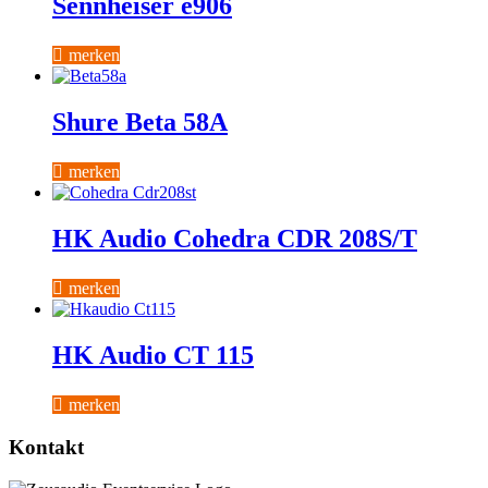
Sennheiser e906
merken
Shure Beta 58A
merken
HK Audio Cohedra CDR 208S/T
merken
HK Audio CT 115
merken
Kontakt