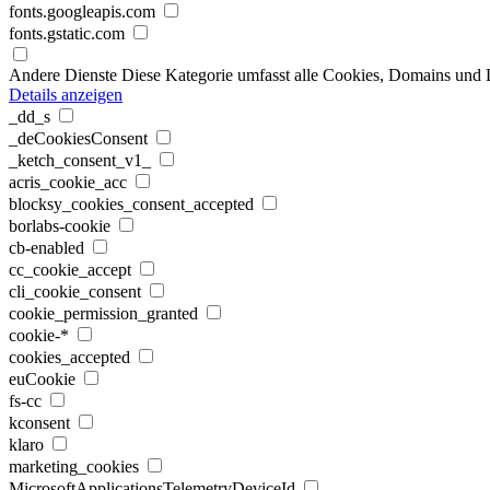
fonts.googleapis.com
fonts.gstatic.com
Andere Dienste
Diese Kategorie umfasst alle Cookies, Domains und Die
Details anzeigen
_dd_s
_deCookiesConsent
_ketch_consent_v1_
acris_cookie_acc
blocksy_cookies_consent_accepted
borlabs-cookie
cb-enabled
cc_cookie_accept
cli_cookie_consent
cookie_permission_granted
cookie-*
cookies_accepted
euCookie
fs-cc
kconsent
klaro
marketing_cookies
MicrosoftApplicationsTelemetryDeviceId