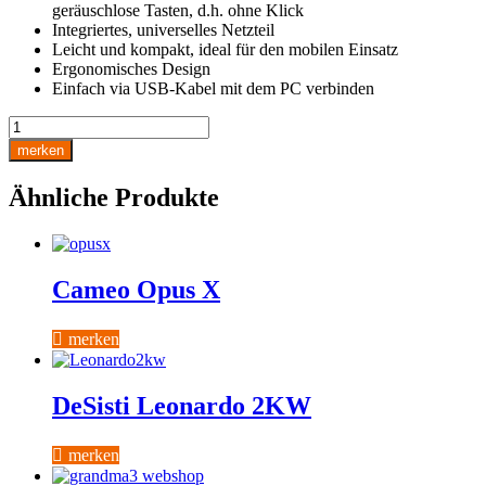
geräuschlose Tasten, d.h. ohne Klick
Integriertes, universelles Netzteil
Leicht und kompakt, ideal für den mobilen Einsatz
Ergonomisches Design
Einfach via USB-Kabel mit dem PC verbinden
MA
onPC
merken
command
wing
Ähnliche Produkte
Menge
Cameo Opus X
merken
DeSisti Leonardo 2KW
merken