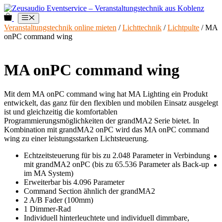
Zum
Inhalt
0
Menü
springen
Veranstaltungstechnik online mieten
/
Lichttechnik
/
Lichtpulte
/ MA
onPC command wing
MA onPC command wing
Mit dem MA onPC command wing hat MA Lighting ein Produkt
entwickelt, das ganz für den flexiblen und mobilen Einsatz ausgelegt
ist und gleichzeitig die komfortablen
Programmierungsmöglichkeiten der grandMA2 Serie bietet. In
Kombination mit grandMA2 onPC wird das MA onPC command
wing zu einer leistungsstarken Lichtsteuerung.
Echtzeitsteuerung für bis zu 2.048 Parameter in Verbindung
mit grandMA2 onPC (bis zu 65.536 Parameter als Back-up
im MA System)
Erweiterbar bis 4.096 Parameter
Command Section ähnlich der grandMA2
2 A/B Fader (100mm)
1 Dimmer-Rad
Individuell hinterleuchtete und individuell dimmbare,