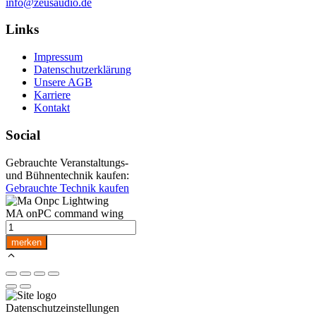
info@zeusaudio.de
Links
Impressum
Datenschutzerklärung
Unsere AGB
Karriere
Kontakt
Social
Gebrauchte Veranstaltungs-
und Bühnentechnik kaufen:
Gebrauchte Technik kaufen
MA onPC command wing
MA
onPC
merken
command
wing
Menge
Datenschutzeinstellungen