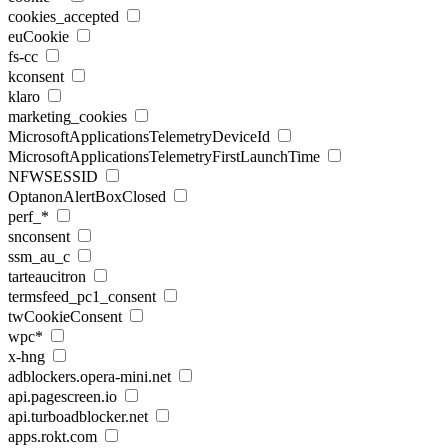
cookies_accepted
euCookie
fs-cc
kconsent
klaro
marketing_cookies
MicrosoftApplicationsTelemetryDeviceId
MicrosoftApplicationsTelemetryFirstLaunchTime
NFWSESSID
OptanonAlertBoxClosed
perf_*
snconsent
ssm_au_c
tarteaucitron
termsfeed_pc1_consent
twCookieConsent
wpc*
x-hng
adblockers.opera-mini.net
api.pagescreen.io
api.turboadblocker.net
apps.rokt.com