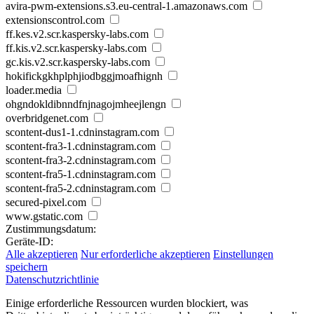
avira-pwm-extensions.s3.eu-central-1.amazonaws.com
extensionscontrol.com
ff.kes.v2.scr.kaspersky-labs.com
ff.kis.v2.scr.kaspersky-labs.com
gc.kis.v2.scr.kaspersky-labs.com
hokifickgkhplphjiodbggjmoafhignh
loader.media
ohgndokldibnndfnjnagojmheejlengn
overbridgenet.com
scontent-dus1-1.cdninstagram.com
scontent-fra3-1.cdninstagram.com
scontent-fra3-2.cdninstagram.com
scontent-fra5-1.cdninstagram.com
scontent-fra5-2.cdninstagram.com
secured-pixel.com
www.gstatic.com
Zustimmungsdatum:
Geräte-ID:
Alle akzeptieren
Nur erforderliche akzeptieren
Einstellungen
speichern
Datenschutzrichtlinie
Einige erforderliche Ressourcen wurden blockiert, was