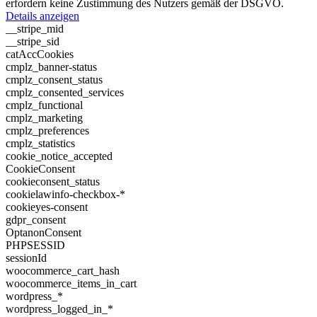
erfordern keine Zustimmung des Nutzers gemäß der DSGVO.
Details anzeigen
__stripe_mid
__stripe_sid
catAccCookies
cmplz_banner-status
cmplz_consent_status
cmplz_consented_services
cmplz_functional
cmplz_marketing
cmplz_preferences
cmplz_statistics
cookie_notice_accepted
CookieConsent
cookieconsent_status
cookielawinfo-checkbox-*
cookieyes-consent
gdpr_consent
OptanonConsent
PHPSESSID
sessionId
woocommerce_cart_hash
woocommerce_items_in_cart
wordpress_*
wordpress_logged_in_*