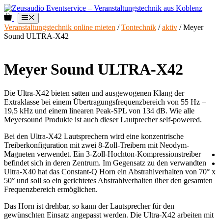
Zum
Inhalt
0
Menü
springen
Veranstaltungstechnik online mieten
/
Tontechnik
/
aktiv
/ Meyer
Sound ULTRA-X42
Meyer Sound ULTRA-X42
Die Ultra-X42 bieten satten und ausgewogenen Klang der
Extraklasse bei einem Übertragungsfrequenzbereich von 55 Hz –
19,5 kHz und einem linearen Peak-SPL von 134 dB. Wie alle
Meyersound Produkte ist auch dieser Lautprecher self-powered.
Bei den Ultra-X42 Lautsprechern wird eine konzentrische
Treiberkonfiguration mit zwei 8-Zoll-Treibern mit Neodym-
Magneten verwendet. Ein 3-Zoll-Hochton-Kompressionstreiber
befindet sich in deren Zentrum. Im Gegensatz zu den verwandten
Ultra-X40 hat das Constant-Q Horn ein Abstrahlverhalten von 70° x
50° und soll so ein gerichtetes Abstrahlverhalten über den gesamten
Frequenzbereich ermöglichen.
Das Horn ist drehbar, so kann der Lautsprecher für den
gewünschten Einsatz angepasst werden. Die Ultra-X42 arbeiten mit