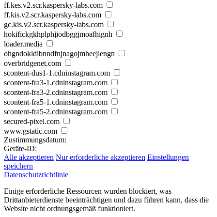
ff.kes.v2.scr.kaspersky-labs.com
ff.kis.v2.scr.kaspersky-labs.com
gc.kis.v2.scr.kaspersky-labs.com
hokifickgkhplphjiodbggjmoafhignh
loader.media
ohgndokldibnndfnjnagojmheejlengn
overbridgenet.com
scontent-dus1-1.cdninstagram.com
scontent-fra3-1.cdninstagram.com
scontent-fra3-2.cdninstagram.com
scontent-fra5-1.cdninstagram.com
scontent-fra5-2.cdninstagram.com
secured-pixel.com
www.gstatic.com
Zustimmungsdatum:
Geräte-ID:
Alle akzeptieren
Nur erforderliche akzeptieren
Einstellungen
speichern
Datenschutzrichtlinie
Einige erforderliche Ressourcen wurden blockiert, was
Drittanbieterdienste beeinträchtigen und dazu führen kann, dass die
Website nicht ordnungsgemäß funktioniert.