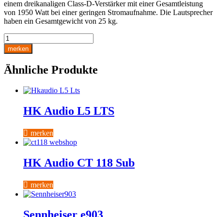
einem dreikanaligen Class-D-Verstärker mit einer Gesamtleistung
von 1950 Watt bei einer geringen Stromaufnahme. Die Lautsprecher
haben ein Gesamtgewicht von 25 kg.
Meyer
Sound
merken
ULTRA-
X42
Ähnliche Produkte
Menge
HK Audio L5 LTS
merken
HK Audio CT 118 Sub
merken
Sennheiser e903