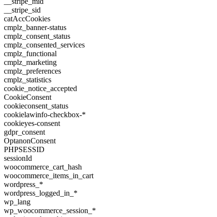
__stripe_mid
__stripe_sid
catAccCookies
cmplz_banner-status
cmplz_consent_status
cmplz_consented_services
cmplz_functional
cmplz_marketing
cmplz_preferences
cmplz_statistics
cookie_notice_accepted
CookieConsent
cookieconsent_status
cookielawinfo-checkbox-*
cookieyes-consent
gdpr_consent
OptanonConsent
PHPSESSID
sessionId
woocommerce_cart_hash
woocommerce_items_in_cart
wordpress_*
wordpress_logged_in_*
wp_lang
wp_woocommerce_session_*