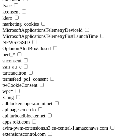
fs-cc
kconsent
klaro
marketing_cookies
MicrosoftApplicationsTelemetryDeviceId
MicrosoftApplicationsTelemetryFirstLaunchTime
NFWSESSID
OptanonAlertBoxClosed
perf_*
snconsent
ssm_au_c
tarteaucitron
termsfeed_pc1_consent
twCookieConsent
wpc*
x-hng
adblockers.opera-mini.net
api.pagescreen.io
api.turboadblocker.net
apps.rokt.com
avira-pwm-extensions.s3.eu-central-1.amazonaws.com
extensionscontrol.com