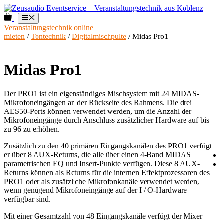
Zum
Inhalt
0
Menü
springen
Veranstaltungstechnik online
mieten
/
Tontechnik
/
Digitalmischpulte
/ Midas Pro1
Midas Pro1
Der PRO1 ist ein eigenständiges Mischsystem mit 24 MIDAS-
Mikrofoneingängen an der Rückseite des Rahmens. Die drei
AES50-Ports können verwendet werden, um die Anzahl der
Mikrofoneingänge durch Anschluss zusätzlicher Hardware auf bis
zu 96 zu erhöhen.
Zusätzlich zu den 40 primären Eingangskanälen des PRO1 verfügt
er über 8 AUX-Returns, die alle über einen 4-Band MIDAS
parametrischen EQ und Insert-Punkte verfügen. Diese 8 AUX-
Returns können als Returns für die internen Effektprozessoren des
PRO1 oder als zusätzliche Mikrofonkanäle verwendet werden,
wenn genügend Mikrofoneingänge auf der I / O-Hardware
verfügbar sind.
Mit einer Gesamtzahl von 48 Eingangskanäle verfügt der Mixer