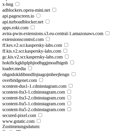
x-hng
adblockers.opera-mini.net
api.pagescreen.io
api.turboadblocker.net
apps.rokt.com
avira-pwm-extensions.s3.eu-central-1.amazonaws.com
extensionscontrol.com
ff.kes.v2.scr.kaspersky-labs.com
ff.kis.v2.scr.kaspersky-labs.com
gc.kis.v2.scr.kaspersky-labs.com
hokifickgkhplphjiodbggjmoafhignh
loader.media
ohgndokldibnndfnjnagojmheejlengn
overbridgenet.com
scontent-dus1-1.cdninstagram.com
scontent-fra3-1.cdninstagram.com
scontent-fra3-2.cdninstagram.com
scontent-fra5-1.cdninstagram.com
scontent-fra5-2.cdninstagram.com
secured-pixel.com
www.gstatic.com
Zustimmungsdatum: