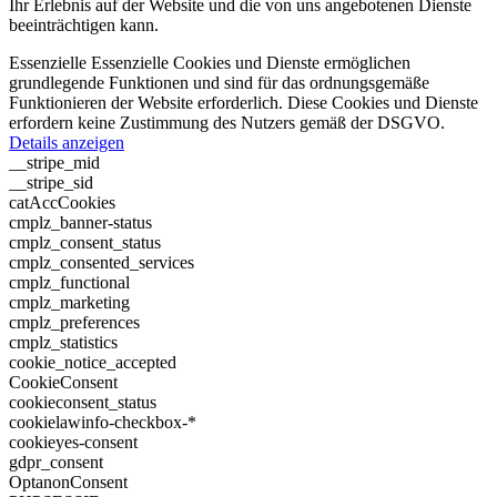
Ihr Erlebnis auf der Website und die von uns angebotenen Dienste
beeinträchtigen kann.
Essenzielle
Essenzielle Cookies und Dienste ermöglichen
grundlegende Funktionen und sind für das ordnungsgemäße
Funktionieren der Website erforderlich. Diese Cookies und Dienste
erfordern keine Zustimmung des Nutzers gemäß der DSGVO.
Details anzeigen
__stripe_mid
__stripe_sid
catAccCookies
cmplz_banner-status
cmplz_consent_status
cmplz_consented_services
cmplz_functional
cmplz_marketing
cmplz_preferences
cmplz_statistics
cookie_notice_accepted
CookieConsent
cookieconsent_status
cookielawinfo-checkbox-*
cookieyes-consent
gdpr_consent
OptanonConsent