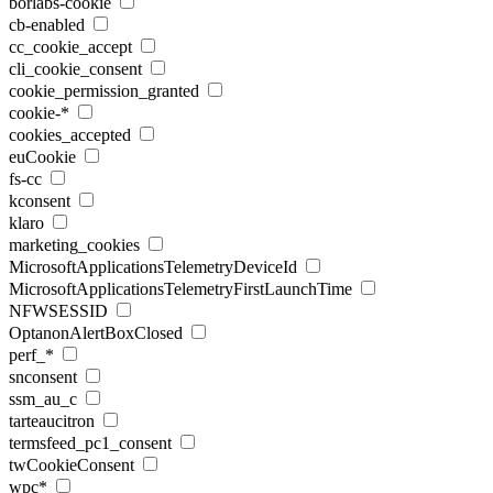
borlabs-cookie
cb-enabled
cc_cookie_accept
cli_cookie_consent
cookie_permission_granted
cookie-*
cookies_accepted
euCookie
fs-cc
kconsent
klaro
marketing_cookies
MicrosoftApplicationsTelemetryDeviceId
MicrosoftApplicationsTelemetryFirstLaunchTime
NFWSESSID
OptanonAlertBoxClosed
perf_*
snconsent
ssm_au_c
tarteaucitron
termsfeed_pc1_consent
twCookieConsent
wpc*