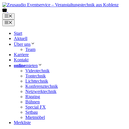
Zum
Inhalt
0
springen
Menü
Menü
Start
Aktuell
Über uns
Team
Karriere
Kontakt
online
mieten
Videotechnik
Tontechnik
Lichttechnik
Konferenztechnik
Netzwerktechnik
Rigging
Bühnen
Special FX
Setbau
Mietmöbel
Merkliste