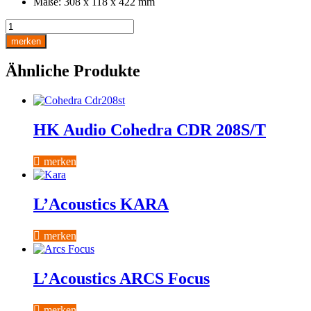
Maße: 308 x 118 x 422 mm
Yamaha
MG12XU
merken
Menge
Ähnliche Produkte
HK Audio Cohedra CDR 208S/T
merken
L’Acoustics KARA
merken
L’Acoustics ARCS Focus
merken