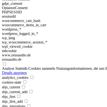
gdpr_consent
OptanonConsent
PHPSESSID
sessionId
woocommerce_cart_hash
woocommerce_items_in_cart
wordpress_*
wordpress_logged_in_*
wp_lang
wp_woocommerce_session_*
wpl_viewed_cookie
mhcookie
www.zeusaudio.de
zeusaudio.de
Analyse
Statistik-Cookies sammeln Nutzungsinformationen, die uns E
Details anzeigen
analytics_cookies
cookies-state
sbjs_current
sbjs_current_add
sbjs_first
sbjs_first_add
sbjs_migrations