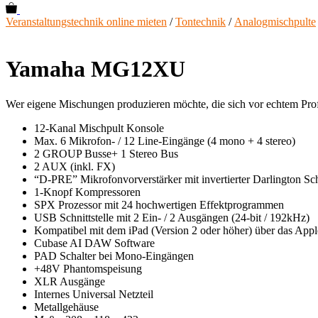
0
Veranstaltungstechnik online mieten
/
Tontechnik
/
Analogmischpulte
Yamaha MG12XU
Wer eigene Mischungen produzieren möchte, die sich vor echtem Pro
12-Kanal Mischpult Konsole
Max. 6 Mikrofon- / 12 Line-Eingänge (4 mono + 4 stereo)
2 GROUP Busse+ 1 Stereo Bus
2 AUX (inkl. FX)
“D-PRE” Mikrofonvorverstärker mit invertierter Darlington Sc
1-Knopf Kompressoren
SPX Prozessor mit 24 hochwertigen Effektprogrammen
USB Schnittstelle mit 2 Ein- / 2 Ausgängen (24-bit / 192kHz)
Kompatibel mit dem iPad (Version 2 oder höher) über das App
Cubase AI DAW Software
PAD Schalter bei Mono-Eingängen
+48V Phantomspeisung
XLR Ausgänge
Internes Universal Netzteil
Metallgehäuse