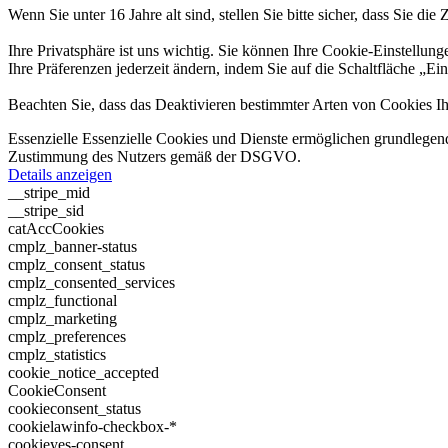
Wenn Sie unter 16 Jahre alt sind, stellen Sie bitte sicher, dass Sie d
Ihre Privatsphäre ist uns wichtig. Sie können Ihre Cookie-Einstellung
Ihre Präferenzen jederzeit ändern, indem Sie auf die Schaltfläche „Ei
Beachten Sie, dass das Deaktivieren bestimmter Arten von Cookies Ih
Essenzielle
Essenzielle Cookies und Dienste ermöglichen grundlegend
Zustimmung des Nutzers gemäß der DSGVO.
Details anzeigen
__stripe_mid
__stripe_sid
catAccCookies
cmplz_banner-status
cmplz_consent_status
cmplz_consented_services
cmplz_functional
cmplz_marketing
cmplz_preferences
cmplz_statistics
cookie_notice_accepted
CookieConsent
cookieconsent_status
cookielawinfo-checkbox-*
cookieyes-consent